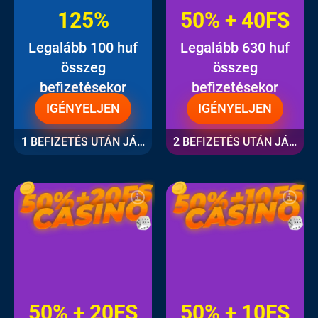
125%
50% + 40FS
Legalább 100 huf
Legalább 630 huf
összeg
összeg
befizetésekor
befizetésekor
IGÉNYELJEN
IGÉNYELJEN
1 BEFIZETÉS UTÁN JÁRÓ BÓNUSZ
2 BEFIZETÉS UTÁN JÁRÓ BÓNUSZ
50% + 20FS
50% + 10FS