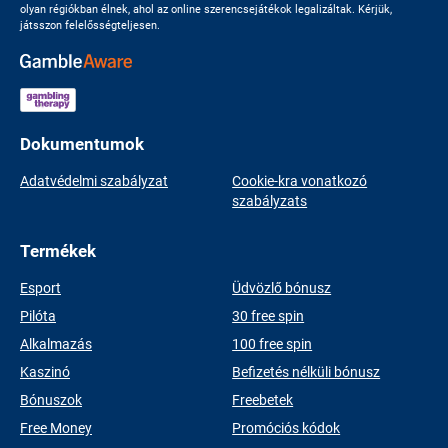
olyan régiókban élnek, ahol az online szerencsejátékok legalizáltak. Kérjük,
játsszon felelősségteljesen.
Dokumentumok
Adatvédelmi szabályzat
Cookie-kra vonatkozó
szabályzats
Termékek
Esport
Üdvözlő bónusz
Pilóta
30 free spin
Alkalmazás
100 free spin
Kaszinó
Befizetés nélküli bónusz
Bónuszok
Freebetek
Free Money
Promóciós kódok