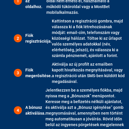
az
oldal nem érhető el, használható a
oldalhoz.
működő tüköroldal vagy a MostBet
mobilalkalmazás.
Kattintson a regisztráció gombra, majd
válassza ki a fiók létrehozásának
módját: email-cím, telefonszám vagy
Fiók
közösségi hálózat. Töltse ki az űrlapot
regisztrációja.
valós személyes adatokkal (név,
elérhetőség, jelszó), és válassza ki a
számla pénznemét, ajánlott a forint.
Aktiválja az új profilt az emailben
Fiók
kapott hivatkozás megnyitásával, vagy
megerősítése.
a regisztráció után SMS-ben küldött kód
megadásával.
Jelentkezzen be a személyes fiókba, majd
nyissa meg a „Bónuszok” menüpontot.
Keresse meg a befizetés nélküli ajánlatot,
A bónusz
és aktiválja azt a „Bónusz igénylése” gomb
aktiválása.
megnyomásával, amennyiben nem történt
meg automatikusan a jóváírás. Rövid időn
belül az ingyenes pörgetések megjelennek