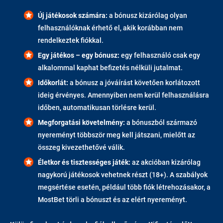
Új játékosok számára:
a bónusz kizárólag olyan
felhasználóknak érhető el, akik korábban nem
rendelkeztek fiókkal.
Egy játékos – egy bónusz:
egy felhasználó csak egy
alkalommal kaphat befizetés nélküli jutalmat.
Időkorlát:
a bónusz a jóváírást követően korlátozott
ideig érvényes. Amennyiben nem kerül felhasználásra
időben, automatikusan törlésre kerül.
Megforgatási követelmény:
a bónuszból származó
nyereményt többször meg kell játszani, mielőtt az
összeg kivezethetővé válik.
Életkor és tisztességes játék:
az akcióban kizárólag
nagykorú játékosok vehetnek részt (18+). A szabályok
megsértése esetén, például több fiók létrehozásakor, a
MostBet törli a bónuszt és az elért nyereményt.