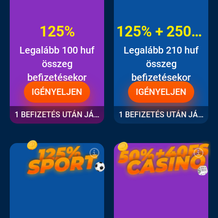
125%
125% + 250FS
Legalább 100 huf
Legalább 210 huf
összeg
összeg
befizetésekor
befizetésekor
IGÉNYELJEN
IGÉNYELJEN
1 BEFIZETÉS UTÁN JÁRÓ BÓNUSZ
1 BEFIZETÉS UTÁN JÁRÓ BÓNUSZ