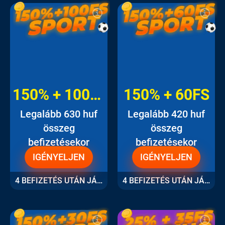
150% + 100FS
150% + 60FS
Legalább 630 huf
Legalább 420 huf
összeg
összeg
befizetésekor
befizetésekor
IGÉNYELJEN
IGÉNYELJEN
4 BEFIZETÉS UTÁN JÁRÓ BÓNUSZ
4 BEFIZETÉS UTÁN JÁRÓ BÓNUSZ