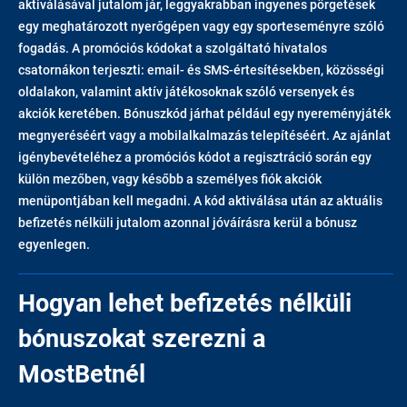
aktiválásával jutalom jár, leggyakrabban ingyenes pörgetések
egy meghatározott nyerőgépen vagy egy sporteseményre szóló
fogadás. A promóciós kódokat a szolgáltató hivatalos
csatornákon terjeszti: email- és SMS-értesítésekben, közösségi
oldalakon, valamint aktív játékosoknak szóló versenyek és
akciók keretében. Bónuszkód járhat például egy nyereményjáték
megnyeréséért vagy a mobilalkalmazás telepítéséért. Az ajánlat
igénybevételéhez a promóciós kódot a regisztráció során egy
külön mezőben, vagy később a személyes fiók akciók
menüpontjában kell megadni. A kód aktiválása után az aktuális
befizetés nélküli jutalom azonnal jóváírásra kerül a bónusz
egyenlegen.
Hogyan lehet befizetés nélküli
bónuszokat szerezni a
MostBetnél